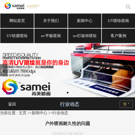
网站首页
关于我们
新闻中心
UV喷绘喷画
UV软膜喷绘
uv平板喷画
uv灯箱布喷绘
客户案例
+
行业动态
返回
字
当前位置 :
主页
>>
新闻中心
>>
行业动态
户外喷画耐久性的问题
25/02/11 10:29:02