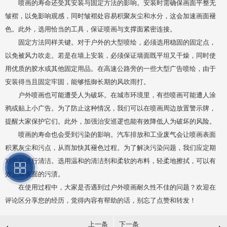
喷画的寿命还受其安装与固定方法的影响。安装时需确保画面平整无
皱褶，以免影响观感，同时皱褶处容易积聚灰尘和水分，这会加速画面褪
色。此外，选用恰当的工具，保证喷画与支撑面紧密连接。
固定方法同样关键。对于户外的大型喷绘，必须选用稳固的固定点，
以免被风力吹走。若是在墙上安装，必须保证墙面既平坦又干燥，同时使
用优质的胶水或其他固定用品。在高速公路旁的一些大型广告喷绘，由于
安装得当且固定牢固，能够抵御长期的风吹雨打。
户外喷画也可能遭受人为破坏。在城市环境里，有些喷画可能遭人涂
鸦或贴上小广告。为了防止这种情况，我们可以在喷画周边放置警示牌，
提醒大家保护它们。此外，加强治安巡逻也能有效降低人为破坏的风险。
喷画的寿命也会受到污染的影响。汽车排放和工业废气会让喷画表面
积累灰尘和污点，从而加快其褪色过程。为了解决污染问题，我们应定期
对喷画进行清洁。选用温和的清洁剂和柔软的布料，轻柔地擦拭，可以有
效去除表面的污渍。
在使用过程中，大家是否遇到过户外喷画耐久性不佳的问题？欢迎在
评论区分享您的经历，觉得内容有帮助的话，别忘了点赞和转发！
上一条
下一条