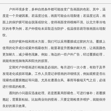
户外环境多变，多种自然条件都可能改变广告画面的色彩。其中，温
度是一个关键因素。若温度过低，画面可能会出现裂缝；若温度过高，画
面上的保护膜可能会脱落或软化，使得画面变得模糊不清。以北方寒冷地
区的冬季为例，若户外喷绘未采取适当防护，低温很容易导致画面出现裂
纹。
在防护紫外线和雨水方面，我们可以采用覆膜或过胶的方法。覆膜上
使用的化学成分或紫外线吸收剂，能显著提升图像的耐久性，让画面颜色
更加耐久，减少褪色现象。例如，海边的一些户外广告，经过覆膜处理，
就能有效抵御海风和阳光的损害。
定期对户外喷画进行检验是必须的。每月进行一次小查，有助于及早
发现老化或损坏现象。工作人员需记录喷画的详细情况，例如观察是否出
现褪色或覆膜翘起等问题。尤其在遭遇台风、暴雨等极端天气之后，必须
进行彻底的检查。
遇到的小问题应迅速处理。若是图案局部褪色，可进行修补；若覆膜
翘起，需重新粘贴。比如商业街的喷画，只要定期检查并维护，就能保持
良好的展示效果。