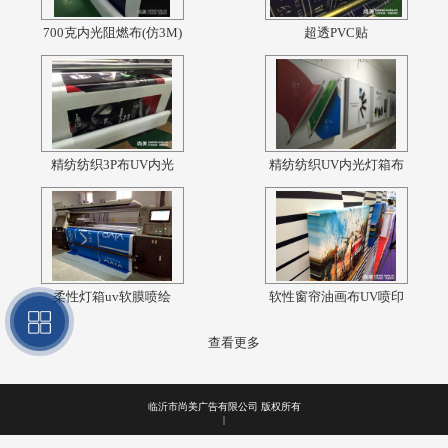
700克内光阻燃布(仿3M)
超透PVC贴
精纺纺织3P布UV内光
精纺纺织UV内光灯箱布
柔性灯箱uv软膜喷绘
软性窗帘油画布UV喷印
查看更多
临沂市尚美广告有限公司 版权所有
|