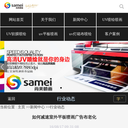
网站首页
关于我们
新闻中心
UV喷绘喷画
UV软膜喷绘
uv平板喷画
uv灯箱布喷绘
客户案例
+
行业动态
返回
字
当前位置 :
主页
>>
新闻中心
>>
行业动态
如何减速室外平板喷画广告布老化
16/08/17 09:31:08