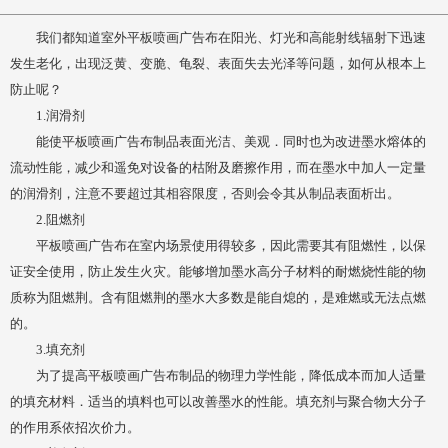
我们都知道室外平板喷画广告布在阳光、灯光和高能射线辐射下迅速
发生老化，出现泛黄、变脆、龟裂、表面失去光泽等问题，如何从根本上
防止呢？
1.润滑剂
能使平板喷画广告布制品表面光洁、美观．同时也为改进墨水熔体的
流动性能，减少和遥免对设备的枯附及磨擦作用，而在墨水中加人一定量
的润滑剂，注意不要超过其相容限度，否则会令其从制品表面析出。
2.阻燃剂
平板喷画广告布在室内场景使用得较多，因此需要其有阻燃性，以保
证安全使用，防止发生火灾。能够增加墨水高分子材料的耐燃烧性能的物
质称为阻燃荆。含有阻燃荆的墨水大多数是能自熄的，是难燃或无法点燃
的。
3.填充剂
为了提高平板喷画广告布制品的物理力学性能，降低成本而加人适量
的填充材料．适当的填料也可以改善墨水的性能。填充剂与聚合物大分子
的作用系依招次价力。