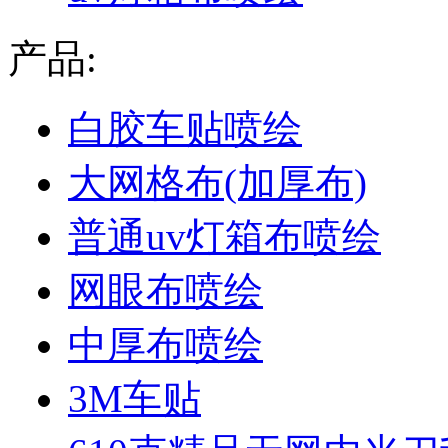
产品:
白胶车贴喷绘
大网格布(加厚布)
普通uv灯箱布喷绘
网眼布喷绘
中厚布喷绘
3M车贴