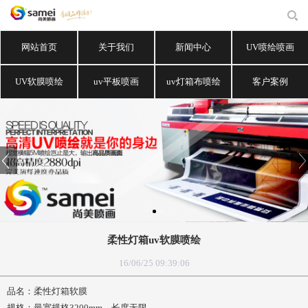
网站首页
关于我们
新闻中心
UV喷绘喷画
UV软膜喷绘
uv平板喷画
uv灯箱布喷绘
客户案例
柔性灯箱uv软膜喷绘
16/06/25 09:39:06
品名：柔性灯箱软膜
规格：最宽规格3200mm，长度无限