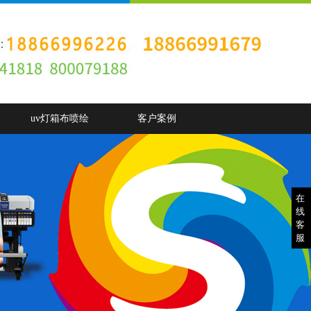
uv灯箱布喷绘
客户案例
在
线
客
服