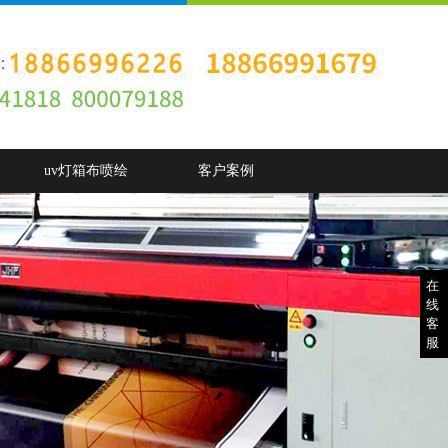
uv灯箱布喷绘
客户案例
在
线
客
服