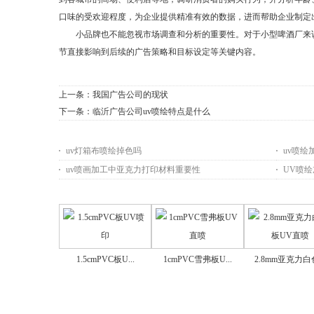
口味的受欢迎程度，为企业提供精准有效的数据，进而帮助企业制定
小品牌也不能忽视市场调查和分析的重要性。对于小型啤酒厂来说
节直接影响到后续的广告策略和目标设定等关键内容。
上一条：
我国广告公司的现状
下一条：
临沂广告公司uv喷绘特点是什么
相关资料
uv灯箱布喷绘掉色吗
uv喷
uv喷画加工中亚克力打印材料重要性
UV喷
相关产品
1.5cmPVC板U...
1cmPVC雪弗板U...
2.8mm亚克力白色