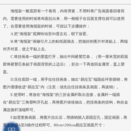
海报架一般底部有一个卷筒，内有弹簧，不用时将广告画面卷回卷筒
内。需要使用的时候将布面拉出来，用一根棍子在后面支撑住就可以使用
了。在需要使用海报架的时候，可按以下步骤操作：
A.把“海报架”底脚转动至90度左右，朝下放置。
B.将“海报架”画轴引片上的粘纸面揭去，把做好的图片对准贴上，两端
对齐对直，使之平贴上去。
C.将挂画条一端的塑盖打开，抽出中间硬塑芯条，（用一厘米宽的双面
胶将硬塑芯条贴于画面背部的上边沿），折合一下再放回金属管，盖上塑
盖。
D.压住底部一端，用手拉住挂画条，抽出“易拉宝”端面处环形插销，将
图片缓缓收进“易拉宝”内（注意：须先拉住挂画条及画面，再拔销）。
E.使用时，将放在“海报架”的三折金属杆取出连接，金属杆一端插
在“易拉宝”三角塑料开孔处，再将图片徐徐抽出，把挂画条的挂钩，钩在金
属连接杆顶端即可。
F.如需更换画面，将图片拉出后，用插销插入原固定孔，固定画面，再
重复步骤A至D操作过程即可。80cm×200cm易拉宝画面尺寸：