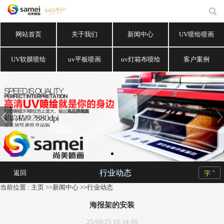
网站首页
关于我们
新闻中心
UV喷绘喷画
UV软膜喷绘
uv平板喷画
uv灯箱布喷绘
客户案例
+
行业动态
返回
字
当前位置 :
主页
>>
新闻中心
>>
行业动态
海报架的安装
25/09/25 10:34:09