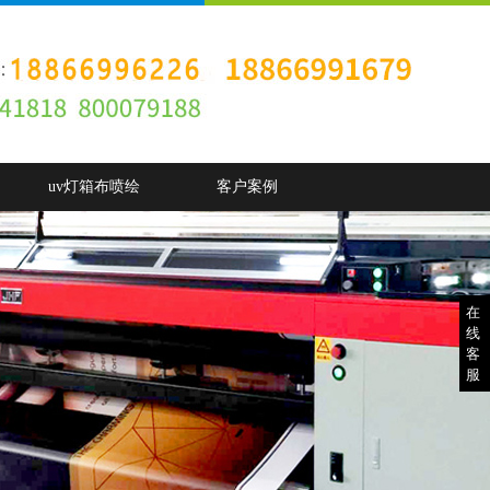
uv灯箱布喷绘
客户案例
在
线
客
服