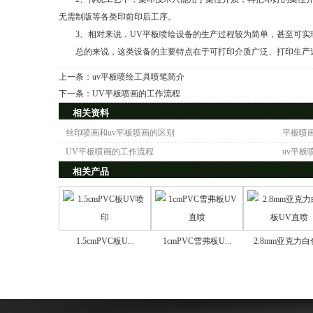
无需制版等各类印前印后工序。
3、相对来说，UV平板喷绘设备的生产过程较为简单，甚至可实
总的来说，这类设备的主要特点在于可打印介质广泛、打印生产速
上一条：
uv平板喷绘工具喷笔简介
下一条：
UV平板喷画的工作流程
相关资料
丝印喷画和uv平板喷画的区别
平板喷
UV平板喷画的工作流程
uv平板
相关产品
1.5cmPVC板U...
1cmPVC雪弗板U...
2.8mm亚克力白色