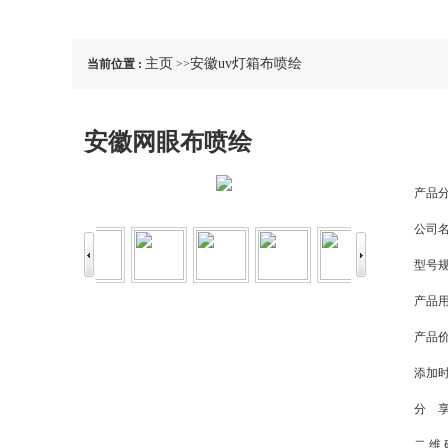
主页
安徽uv灯箱布喷绘
当前位置 :
>>
安徽网眼布喷绘
产品分
公司名
型号规
产品用
产品价
添加时
分 享
二 维 