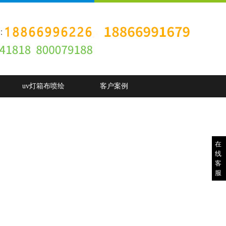
uv灯箱布喷绘
客户案例
在
线
客
服