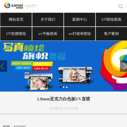
网站首页
关于我们
新闻中心
UV喷绘喷画
UV软膜喷绘
uv平板喷画
uv灯箱布喷绘
客户案例
2.8mm亚克力白色板UV直喷
16/06/25 10:51:06
编号：S33009