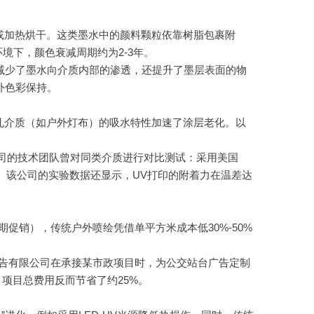
或加热烘干。这类墨水中的颜料颗粒依靠树脂包裹附
境下，颜色衰减周期约为2-3年。
仅减少了墨水向介质内部的渗透，还提升了墨层表面的物
外色彩保持。
孔介质（如户外灯布）的吸水特性加速了涂层老化。以
限公司的技术团队曾对同类介质进行对比测试：采用美国
色）。该公司的实验数据还显示，UV打印的附着力在温差达
促销），传统户外喷绘凭借单平方米成本低30%-50%
告有限公司在承接某市政项目时，为公交站台广告定制
项目总费用反而节省了约25%。