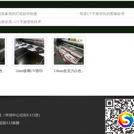
画形象墙的灯箱如何粘接
简述UV平板喷绘的图像处理
新应用--UV平板喷绘技术
...
2mm玻璃UV喷印
3.8mm亚克力白色...
（华润中心沿街9-115房）
园A12栋楼