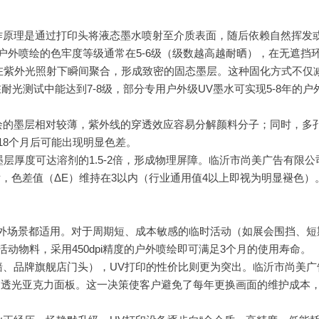
作原理是通过打印头将液态墨水喷射至介质表面，随后依赖自然挥发
外喷绘的色牢度等级通常在5-6级（级数越高越耐晒），在无遮挡环
剂在紫外光照射下瞬间聚合，形成致密的固态墨层。这种固化方式不
光测试中能达到7-8级，部分专用户外级UV墨水可实现5-8年的户
绘的墨层相对较薄，紫外线的穿透效应容易分解颜料分子；同时，多
18个月后可能出现明显色差。
墨层厚度可达溶剂的1.5-2倍，形成物理屏障。临沂市尚美广告有
6个月后，色差值（ΔE）维持在3以内（行业通用值4以上即视为明显褪
外场景都适用。对于周期短、成本敏感的临时活动（如展会围挡、短期
动物料，采用450dpi精度的户外喷绘即可满足3个月的使用寿命。
墙、品牌旗舰店门头），UV打印的性价比则更为突出。临沂市尚美广
高透光亚克力面板。这一决策使客户避免了每年更换画面的维护成本，