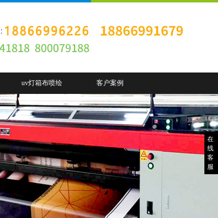
uv灯箱布喷绘
客户案例
在
线
客
服