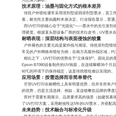
技术原理：油墨与固化方式的根本差异
传统户外喷绘通常采用溶剂型或弱溶剂型墨水，其工
着，耐光性主要由颜料本身决定。行业报告显示，普通户
而UV打印的核心在于“光固化”——墨水中的光引发
理硬度。根据某头部设备厂商的技术白皮书，UV墨水在耐
耐晒表现：深层结构与表面侵蚀的较量
户外褪色的主要元凶是紫外线与潮湿。传统溶剂型喷
常见的户外网格布喷绘为例，在南方高紫外线区域，约
相比之下，UV打印的优势在于“立体保护”。固化后的
Epson B7080设备制作的UV画面，在连续曝晒3
60℃的环境下仍保持稳定，这是传统喷绘难以实现的。
应用场景：按需选择而非简单替代
尽管UV打印在耐晒性上具有明显优势，但并非所有户
的优势，仍是主流选择。例如，某连锁餐饮品牌的季度活
而对于需要长期展示、品质要求高的场景（如建筑幕
了UV打印方案，采用耐候性达5年的UV墨水，并搭配
未来趋势：技术融合与标准化升级