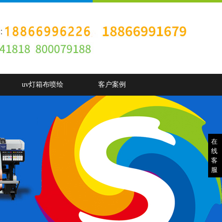
uv灯箱布喷绘
客户案例
在
线
客
服