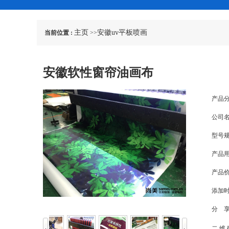
主页
安徽uv平板喷画
当前位置 :
>>
安徽软性窗帘油画布
产品分
公司名
型号规
产品用
产品价
添加时
分 享
二 维 